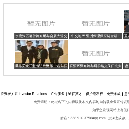
水磨沟区喀什路东延与会展大道交
中交地产-亚洲保理供应链金融1-
重
汇处乌鲁木齐碧桂园价格为9800
15期资产支持专项计划获深交所通
元/m²
过
世界爱犬联盟出访欧洲第一站 法国
官渡环湖东路与珥季路交叉口北大
盘
项目重新开启
资源颐和1898价格为14000元/m²
辰
投资者关系 Investor Relations
|
广告服务
|
诚征英才
|
保护隐私权
|
免责条款
|
意
免责声明：此域名下的内容以及本文内容均为转载企业宣传资
如果您发现网站上有侵
邮箱：338 910 3756#qq.com（把#改
Copyright ©